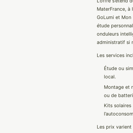
L’offre s’étend 
MaterFrance, à 
GoLumi et Mon K
étude personnal
onduleurs intel
administratif si
Les services inc
Étude ou sim
local.
Montage et m
ou de batteri
Kits solaire
l’autoconsom
Les prix varient 