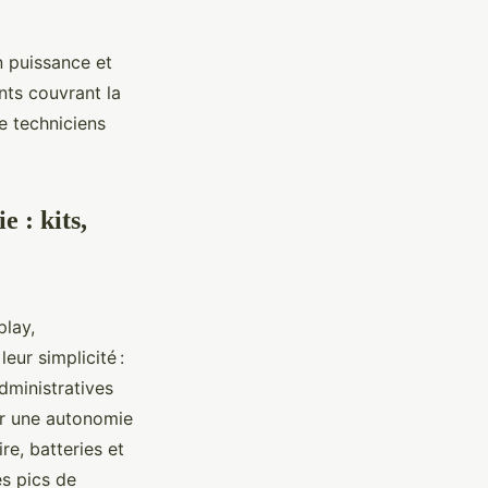
n puissance et
ants couvrant la
e techniciens
 : kits,
play,
ur simplicité :
dministratives
ur une autonomie
e, batteries et
s pics de