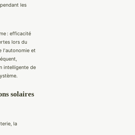
 pendant les
e : efficacité
rtes lors du
e l'autonomie et
séquent,
n intelligente de
système.
ons solaires
erie, la