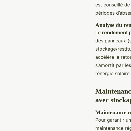
est conseillé d
périodes d’absen
Analyse du ren
Le
rendement p
des panneaux (s
stockage/restit
accélère le reto
s’amortit par le
l’énergie solair
Maintenance,
avec stocka
Maintenance ré
Pour garantir u
maintenance rég