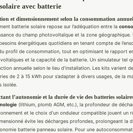
 solaire avec batterie
ction et dimensionnement selon la consommation annuell
ent batterie solaire repose sur l’adéquation entre la
cons
issance du champ photovoltaïque et la zone géographique. U
 besoins énergétiques quotidiens en tenant compte de l’enso
du profil de consommation, tout en optimisant le rapport en
ltaïques et la capacité de la batterie. Un simulateur tel 
tion annuelle selon le lieu d'installation. Les kits varient d
ries de 2 à 15 kWh pour s’adapter à divers usages, de la ma
s isolée.
ant l’autonomie et la durée de vie des batteries solaire
nologie
(lithium, plomb AGM, etc.), la profondeur de décharg
onnement et le choix d'un onduleur compatible jouent un r
mensionné évite les décharges profondes, prolongeant la d
tonomie batterie panneau solaire. Pour une autoconsommati