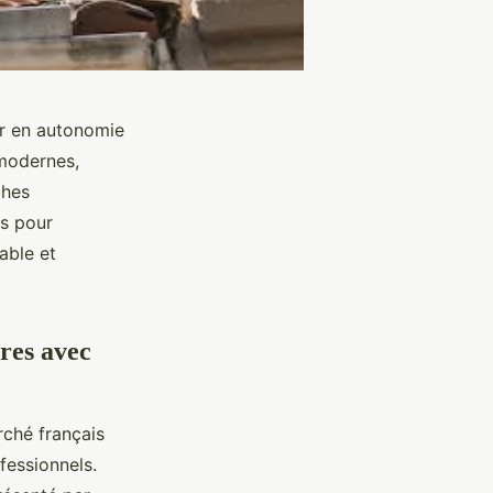
er en autonomie
 modernes,
ches
es pour
able et
ires avec
rché français
fessionnels.