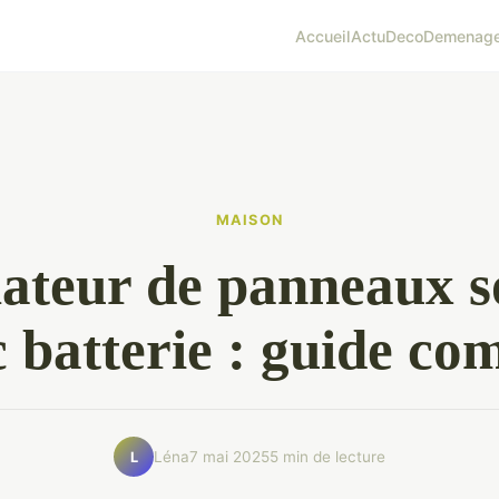
Accueil
Actu
Deco
Demenag
MAISON
lateur de panneaux s
 batterie : guide co
Léna
7 mai 2025
5 min de lecture
L