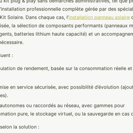
du kit plug & play sans démarches administratives, tel que p
l’installation professionnelle complète gérée par des spéci
it Solaire. Dans chaque cas, l’
installation panneau solaire
c
isée, la sélection de composants performants (panneaux mo
ligents, batteries lithium haute capacité) et un accompagne
 nécessaire.
luent :
ulation de rendement, basée sur la consommation réelle et 
ise en service sécurisée, avec possibilité d’évolution (ajo
es).
s autonomes ou raccordés au réseau, avec gammes pour
mation pure, le stockage virtuel, ou la sauvegarde en cas 
selon la solution :