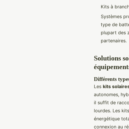
Kits à branc
Systèmes pro
type de batte
plupart des 
partenaires.
Solutions so
équipements
Différents type
Les
kits solai
autonomes, hybri
il suffit de ra
lourdes. Les ki
énergétique tota
connexion au ré