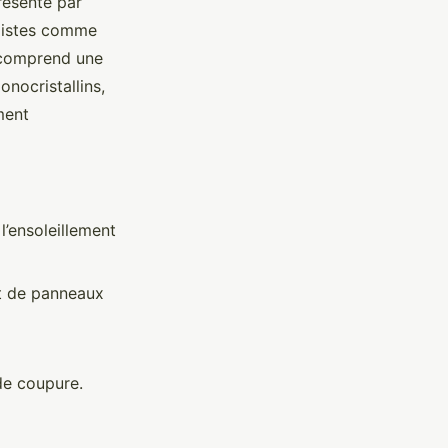
résenté par
alistes comme
omprend une
nocristallins,
ment
l’ensoleillement
ut de panneaux
de coupure.