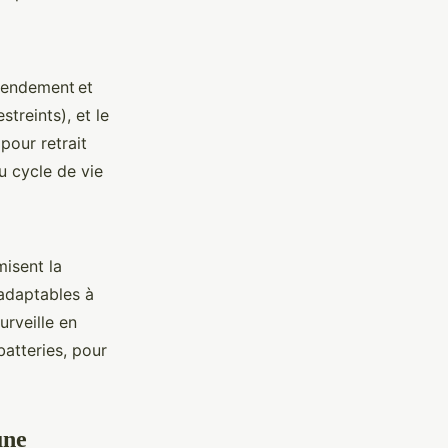
rendement et
treints), et le
pour retrait
u cycle de vie
misent la
 adaptables à
urveille en
batteries, pour
une