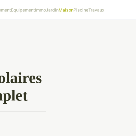
ement
Equipement
Immo
Jardin
Maison
Piscine
Travaux
olaires
mplet