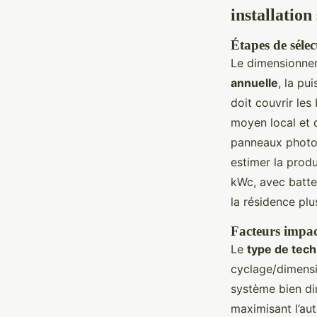
installation
Étapes de séle
Le dimensionnem
annuelle
, la pu
doit couvrir les
moyen local et 
panneaux photovo
estimer la produc
kWc, avec batte
la résidence plu
Facteurs impact
Le
type de tech
cyclage/dimensi
système bien di
maximisant l’au