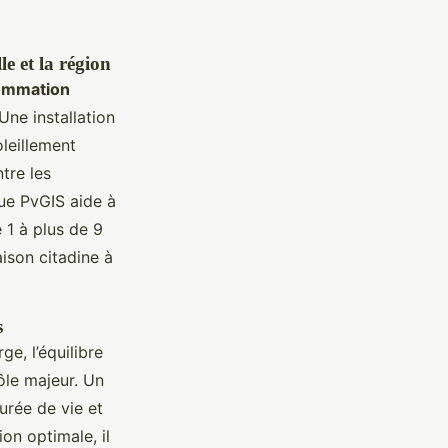
e et la région
ommation
ne installation
leillement
tre les
que PvGIS aide à
e 1 à plus de 9
ison citadine à
s
e, l’équilibre
ôle majeur. Un
urée de vie et
on optimale, il