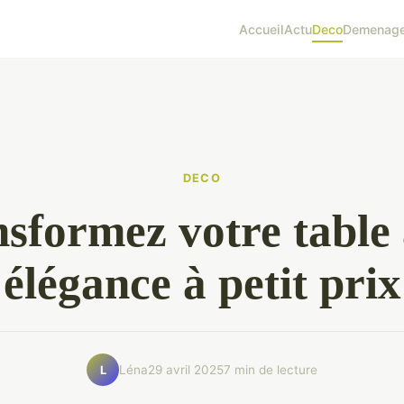
Accueil
Actu
Deco
Demenag
DECO
sformez votre table
élégance à petit prix
Léna
29 avril 2025
7 min de lecture
L