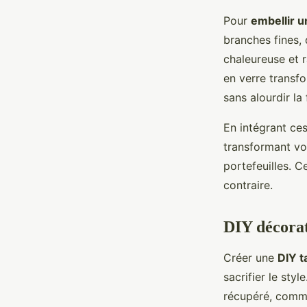
Pour
embellir 
branches fines,
chaleureuse et r
en verre transfo
sans alourdir la 
En intégrant ce
transformant vot
portefeuilles. C
contraire.
DIY décorat
Créer une
DIY t
sacrifier le styl
récupéré, comme