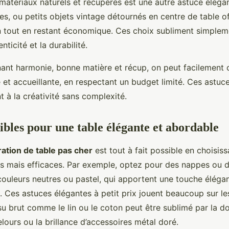
atériaux naturels et récupérés est une autre astuce élégant
s, ou petits objets vintage détournés en centre de table of
n tout en restant économique. Ces choix subliment simpleme
enticité et la durabilité.
nant harmonie, bonne matière et récup, on peut facilement 
 et accueillante, en respectant un budget limité. Ces astuc
nt à la créativité sans complexité.
sibles pour une table élégante et abordable
ation de table pas cher
est tout à fait possible en choisis
s mais efficaces. Par exemple, optez pour des nappes ou 
couleurs neutres ou pastel, qui apportent une touche éléga
. Ces astuces élégantes à petit prix jouent beaucoup sur le
ssu brut comme le lin ou le coton peut être sublimé par la d
lours ou la brillance d’accessoires métal doré.