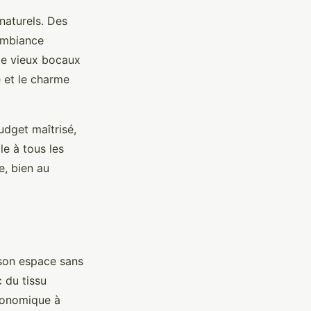
 naturels. Des
 ambiance
 de vieux bocaux
é et le charme
udget maîtrisé,
le à tous les
e, bien au
son espace sans
 du tissu
conomique à