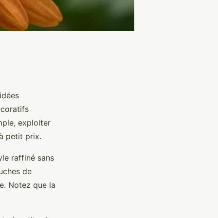
 idées
coratifs
ple, exploiter
 petit prix.
yle raffiné sans
ouches de
ce. Notez que la