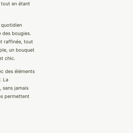
 tout en étant
 quotidien
e des bougies.
 raffinée, tout
mple, un bouquet
t chic.
vec des éléments
. La
é, sans jamais
es permettent