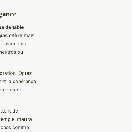
égance
s de table
 pas chère
mais
n lavable qui
 neutres ou
coration. Optez
cent la cohérence
mplètent
ttent de
exemple, mettra
touches comme