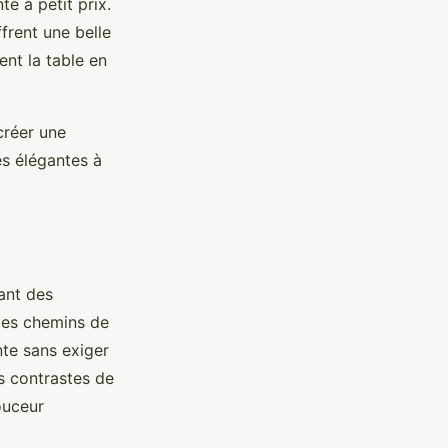
e à petit prix.
frent une belle
nt la table en
créer une
es élégantes à
sant des
des chemins de
nte sans exiger
s contrastes de
ouceur