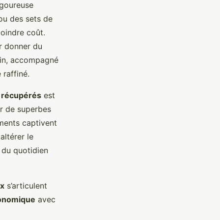
igoureuse
 ou des sets de
moindre coût.
 donner du
 lin, accompagné
 raffiné.
t récupérés
est
ir de superbes
ments captivent
altérer le
 du quotidien
ix
s’articulent
conomique
avec