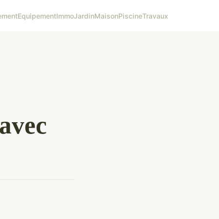
ement
Equipement
Immo
Jardin
Maison
Piscine
Travaux
 avec