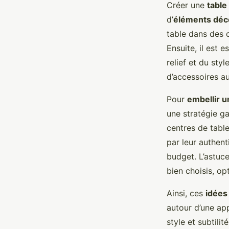
Créer une
table
d’
éléments déc
table dans des c
Ensuite, il est 
relief et du st
d’accessoires au
Pour
embellir 
une stratégie g
centres de tabl
par leur authent
budget. L’astuce
bien choisis, opt
Ainsi, ces
idées
autour d’une ap
style et subtilité