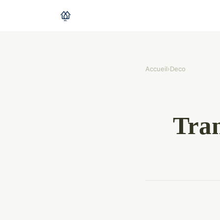
Accueil
›
Deco
Tran