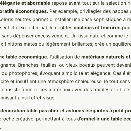
 élégante et abordable
repose avant tout sur la sélection r
oratifs économiques
. Par exemple, privilégier des nappes
oloris neutres permet d’installer une base sophistiquée à 
essentiel d’exploiter habilement les
couleurs et textures
pour
yle sans dépenser excessivement. Un tissu naturel comme le
x finitions mates ou légèrement brillantes, crée un équilibre
une table économique
, l’utilisation de
matériaux naturels e
agnante. Branches, feuilles, ou vieux bocaux peuvent deven
e ou photophores, évoquant simplicité et élégance. Ces élé
icité et insufflent une atmosphère chaleureuse, le tout sans 
 consiste à mêler ces matériaux avec des textiles et objets
imisant ainsi l’effet visuel.
 décoration table pas cher
et
astuces élégantes à petit pr
proche créative, permettant à tous d’
embellir une table é
.