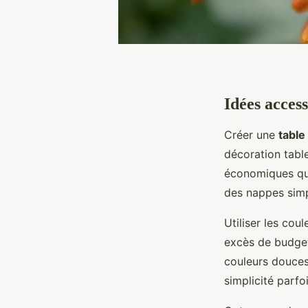
Idées acces
Créer une
table
décoration table
économiques qui
des nappes simp
Utiliser les cou
excès de budget
couleurs douce
simplicité parfoi