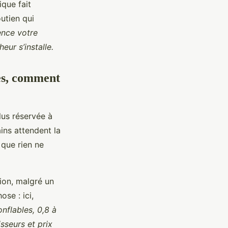
ique fait
outien qui
ence votre
eur s’installe.
les, comment
lus réservée à
ins attendent la
 que rien ne
ion, malgré un
se : ici,
onflables, 0,8 à
sseurs et prix