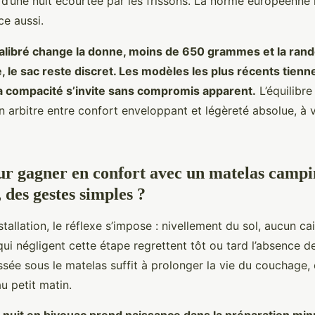
 d’une nuit écourtée par les frissons. La norme européenne 
ce aussi.
calibré change la donne, moins de 650 grammes et la ran
le sac reste discret. Les modèles les plus récents tienn
a compacité s’invite sans compromis apparent.
L’équilibre
 arbitre entre confort enveloppant et légèreté absolue, à 
ur gagner en confort avec un matelas camp
 des gestes simples ?
tallation, le réflexe s’impose : nivellement du sol, aucun cai
qui négligent cette étape regrettent tôt ou tard l’absence d
ssée sous le matelas suffit à prolonger la vie du couchage, c
au petit matin.