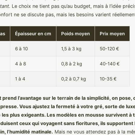
tant.
Le choix ne tient pas qu’au budget, mais à l’idée préci
nfort ne se discute pas, mais les besoins varient réellemen
las
Épaisseur en cm
Poids moyen
Prix moyen
6 à 10
1,5 à 3 kg
50-120 €
4 à 8
0,8 à 2 kg
40-140 €
1 à 4
0,2 à 0,7 kg
10-35 €
prend l’avantage sur le terrain de la simplicité, on pose, o
e presse. Vous ajustez la fermeté à votre gré, sorte de luxe
les plus exigeants. Les modèles en mousse survivent à t
duisent ceux qui voyagent sans fioritures, ils supportent 
in, l’humidité matinale.
Mais ne vous attendez pas à la mê