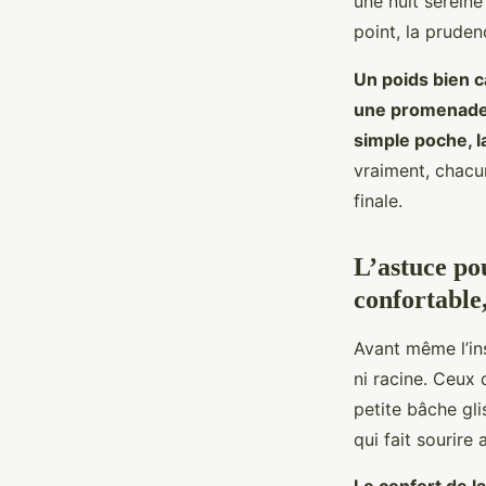
une nuit sereine
point, la pruden
Un poids bien 
une promenade, 
simple poche, l
vraiment, chacun
finale.
L’astuce po
confortable,
Avant même l’ins
ni racine. Ceux 
petite bâche gli
qui fait sourire 