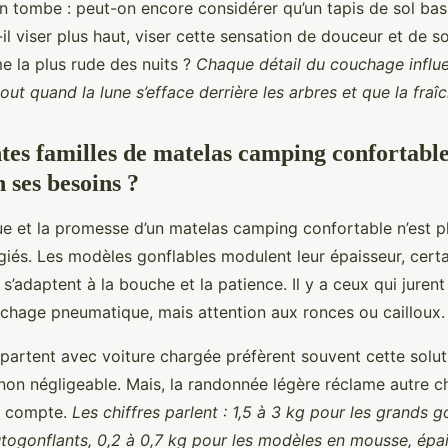
n tombe : peut-on encore considérer qu’un tapis de sol bas
t-il viser plus haut, viser cette sensation de douceur et de s
 la plus rude des nuits ?
Chaque détail du couchage influ
out quand la lune s’efface derrière les arbres et que la fraîch
ntes familles de matelas camping confortab
n ses besoins ?
e et la promesse d’un matelas camping confortable n’est p
giés. Les modèles gonflables modulent leur épaisseur, certa
s’adaptent à la bouche et la patience. Il y a ceux qui jurent
uchage pneumatique, mais attention aux ronces ou cailloux.
 partent avec voiture chargée préfèrent souvent cette solut
n négligeable. Mais, la randonnée légère réclame autre cho
 compte.
Les chiffres parlent : 1,5 à 3 kg pour les grands g
utogonflants, 0,2 à 0,7 kg pour les modèles en mousse, épai