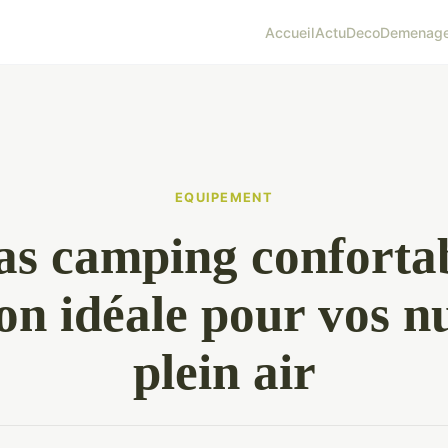
Accueil
Actu
Deco
Demenag
EQUIPEMENT
s camping confortab
ion idéale pour vos nu
plein air