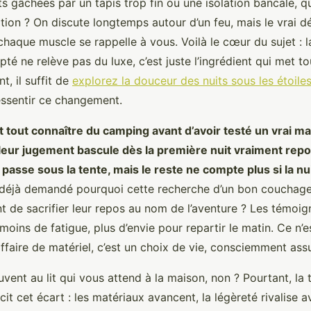
 gâchées par un tapis trop fin ou une isolation bancale, q
tion ? On discute longtemps autour d’un feu, mais le vrai
chaque muscle se rappelle à vous. Voilà le cœur du sujet : 
é ne relève pas du luxe, c’est juste l’ingrédient qui met t
t, il suffit de
explorez la douceur des nuits sous les étoile
ssentir ce changement.
t tout connaître du camping avant d’avoir testé un vrai m
 leur jugement bascule dès la première nuit vraiment repo
e passe sous la tente, mais le reste ne compte plus si la nu
 déjà demandé pourquoi cette recherche d’un bon couchage
nt de sacrifier leur repos au nom de l’aventure ? Les témo
 moins de fatigue, plus d’envie pour repartir le matin. Ce n’e
ffaire de matériel, c’est un choix de vie, consciemment as
ent au lit qui vous attend à la maison, non ? Pourtant, la
cit cet écart : les matériaux avancent, la légèreté rivalise a