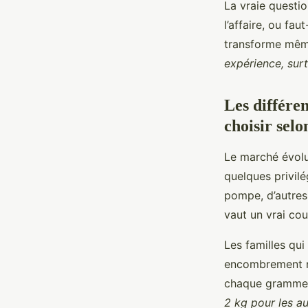
La vraie questio
l’affaire, ou fau
transforme même
expérience, surt
Les différe
choisir selo
Le marché évolu
quelques privilé
pompe, d’autres 
vaut un vrai co
Les familles qui
encombrement no
chaque gramme
2 kg pour les a