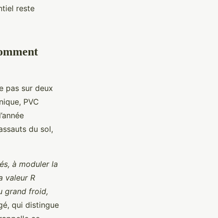
tiel reste
 comment
se pas sur deux
nique, PVC
l’année
 assauts du sol,
és, à moduler la
a valeur R
u grand froid,
gé, qui distingue