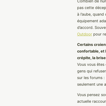
Combien de nuits
pas cette décep
à l’aube, quand 
équipement adapt
d’accord. Souven
Outdoor
pour re
Certains croien
confortable, et
crépite, la bris
Vous vous êtes
gens qui refuse
sur les forums :
seulement une a
Vous pensez souv
actuelle raccour