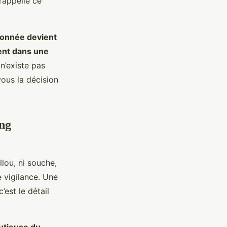
rappelle ce
donnée devient
ent dans une
 n’existe pas
vous la décision
ing
llou, ni souche,
e vigilance. Une
’est le détail