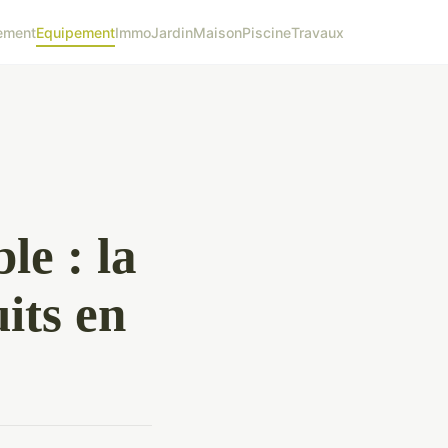
ement
Equipement
Immo
Jardin
Maison
Piscine
Travaux
le : la
its en