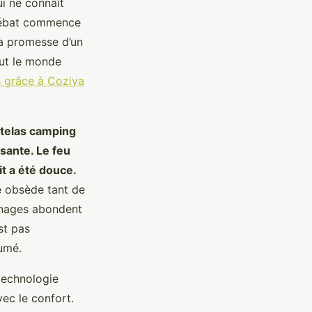
ui ne connaît
 débat commence
la promesse d’un
out le monde
s grâce à Coziya
atelas camping
sante. Le feu
it a été douce.
 obsède tant de
ignages abondent
st pas
sumé.
 technologie
vec le confort.