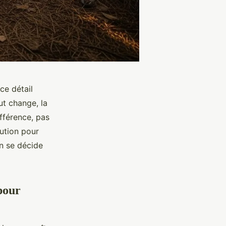
ce détail
out change, la
ifférence, pas
lution pour
on se décide
pour