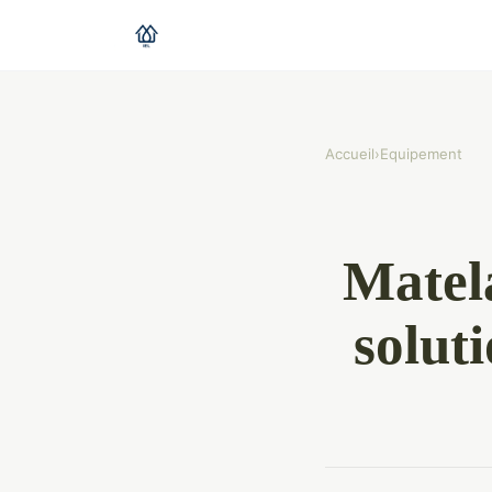
Accueil
›
Equipement
Matela
solut