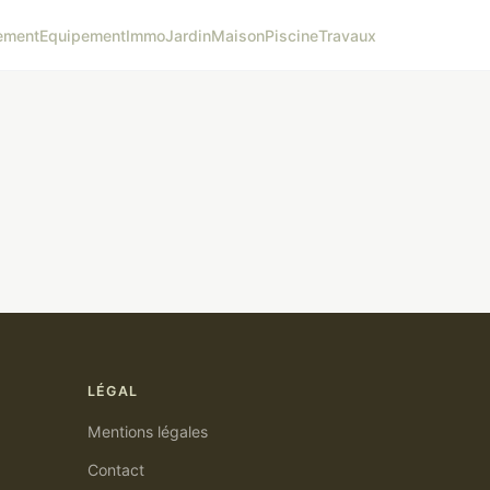
ement
Equipement
Immo
Jardin
Maison
Piscine
Travaux
LÉGAL
Mentions légales
Contact